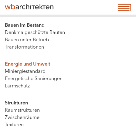
Direkt
☰ Menu
M
zum
n
Inhalt
(a
Main
Bauen im Bestand
n
Denkmalgeschützte Bauten
navigation
e
Bauen unter Betrieb
|
Transformationen
co
Content,
Level
Energie und Umwelt
2
Miniergiestandard
&
Energetische Sanierungen
3
Lärmschutz
(active,
not
Strukturen
extended
Raumstrukturen
config)
Zwischenräume
Texturen