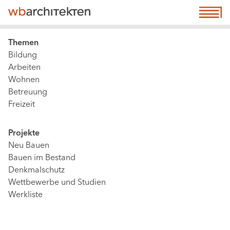
Direkt
☰ Menu
M
zum
n
Inhalt
(a
Main
Themen
n
Bildung
navigation
e
Arbeiten
|
Wohnen
co
Content,
Betreuung
Level
Freizeit
2
&
Projekte
3
Neu Bauen
(active,
Bauen im Bestand
not
Denkmalschutz
extended
Wettbewerbe und Studien
Werkliste
config)