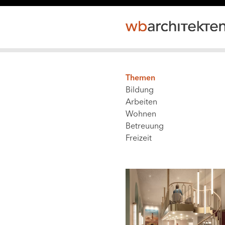
Direkt
zum
Inhalt
Main
Themen
Bildung
navigation
Arbeiten
|
Wohnen
Content,
Betreuung
Level
Freizeit
2
&
3
(active,
not
extended