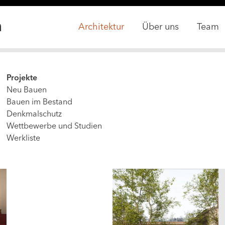
Main
Architektur
Über uns
Team
navigation
(active,
not
Projekte
extended
Neu Bauen
config)
Bauen im Bestand
Denkmalschutz
Wettbewerbe und Studien
Werkliste